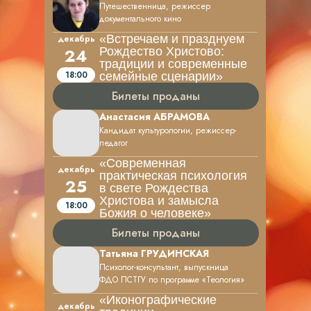
Путешественница, режиссер
документального кино
«Встречаем и празднуем
декабрь
24
Рождество Христово:
традиции и современные
18:00
семейные сценарии»
Билеты проданы
Анастасия АБРАМОВА
Кандидат культурологии, режиссер-
педагог
«Современная
декабрь
практическая психология
25
в свете Рождества
Христова и замысла
18:00
Божия о человеке»
Билеты проданы
Татьяна ГРУДИНСКАЯ
Психолог-консультант, выпускница
ФДО ПСТГУ по программе «Теология»
«Иконографические
декабрь