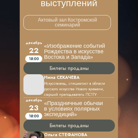
выступлений
Актовый зал Костромской
семинарий
декабрь
«Изображение событий
22
Рождества в искусстве
Востока и Запада»
18:00
Билеты проданы
Нина СЕКАЧЕВА
Искусствовед, специалист в области
русского искусства Нового времени,
старший преподаватель ПСТГУ
декабрь
«Праздничные обычаи
23
в условиях полярных
экспедиций»
18:00
Билеты проданы
Ольга СТЕФАНОВА