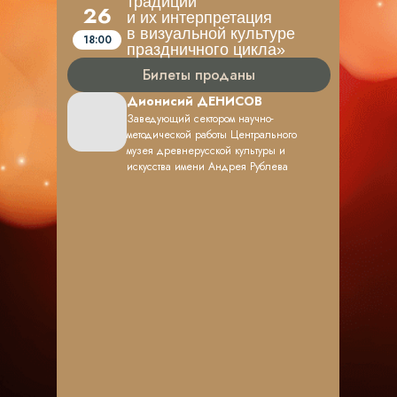
традиции
26
и их интерпретация
в визуальной культуре
18:00
праздничного цикла»
Билеты проданы
Дионисий ДЕНИСОВ
Заведующий сектором научно-
методической работы Центрального
музея древнерусской культуры и
искусства имени Андрея Рублева