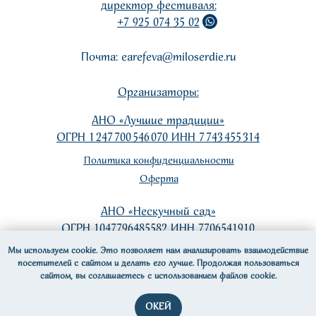
директор фестиваля:
+7 925 074 35 02
Почта: earefeva@miloserdie.ru
Организаторы:
АНО «Лучшие традиции»
ОГРН 1 247 700 546 070 ИНН 7 743 455 314
Политика конфиденциальности
Оферта
АНО «Нескучный сад»
ОГРН 1047796485582 ИНН 7706541910
Мы используем cookie. Это позволяет нам анализировать взаимодействие
Политика конфиденциальности
посетителей с сайтом и делать его лучше. Продолжая пользоваться
сайтом, вы соглашаетесь с использованием файлов cookie.
Оферта
ОКЕЙ
Сделано в si-team