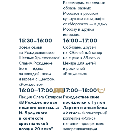
Рассмотрим сказочные
образы разных
Морозов в русском
культурном ландшафте:
от «Морозко» — к Деду
Морозу и другим
историям.
15:30−16:00
16:00–17:00
Зовем семьи
Собираем друзей
на Рождественское
на Юбилейный вечер
Шествие Христославов!
на сцене к 35-летию
Славим Рождение
Центра для детей
Бога — идем
и родителей
за звездой, поем
«Рождество».
и играем с Центром
«Рождество».
16:00–17:00
17:00–18:00
Лекция Олега Склярова
Рождественские
«В Рождество все
посиделки с Туттой
немного волхвы…»
Ларсен и ансамблем
И. Бродского
«Ихтис».
Фольклорный
в контексте
коллектив «Ихтис»
христианской
наполнит пространство
поэзии 20 века"
.
завораживающими