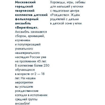
Московский
Хороводы, игры, забавы
городской
для малышей у елочки
творческий
с педагогами центра
коллектив детский
«Рождество». Ждём
фольклорный
родителей с детьми
ансамбль
в детской зоне у елки.
«Веретёнце».
Ансамбль занимается
сбором, архивацией,
изучением
и популяризацией
уникального
нематериального
наследия России уже
на протяжении 45 лет.
В коллективе более 250
обучающихся
в возрасте от 2 — 18
лет. На нашем
мероприятии
вы услышите
рождественские
колядки в исполнении
средней группы
ансамбля!