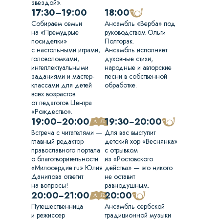
звездой».
17:30–19:00
18:00
Собираем семьи
Ансамбль «Верба» под
на «Премудрые
руководством Ольги
посиделки»
Полторак.
с настольными играми,
Ансамбль исполняет
головоломками,
духовные стихи,
интеллектуальными
народные и авторские
заданиями и мастер-
песни в собственной
классами для детей
обработке.
всех возрастов
от педагогов Центра
«Рождество».
19:00−20:00
19:30−20:00
Встреча с читателями —
Для вас выступит
главный редактор
детский хор «Веснянка»
православного портала
с отрывком
о благотворительности
из «Ростовского
«Милосердие.ru» Юлия
действа» — это никого
Данилова ответит
не оставит
на вопросы!
равнодушным.
20:00−21:00
20:00
Путешественница
Ансамбль сербской
и режиссер
традиционной музыки