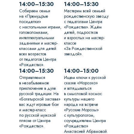
14:00–15:30
14:00–15:30
Собираем семьи
Мастерим всей семьей
на «Премудрые
рождественскую звезду
посиделки»
с педагогами Центра
с настольными играми,
«Рождества». Ждём
головоломками,
детей, подростков
интеллектуальными
и взрослых на мастер-
заданиями и мастер-
классе
классами для детей
«За Рождественской
всех возрастов
звездой».
от педагогов Центра
«Рождество».
14:00–15:30
14:00−15:00
Отправляемся
Ищем ключи к русской
в незабываемое
сказке «Морозко»
приключение в духе
и вглядываться
русской традиции. На
в смысловой космос
«Богатырской застава»
культуры нашего
вас ждут игровые бои
народа на встрече
и мастер-класс
«Русские Морозы»
по русской мужской
с культурологом,
пляске от Центра
соучредителем Центра
«Рождество».
«Рождество»
Анастасией Абрамовой.