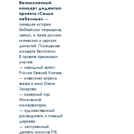
Великолепный
концерт диджитал-
проекта «Семьи
небесные»
—
ожившая история
библейских патриархов,
святых, а также русских
княжеских и царских
династий. Посещение
концерта бесплатно.
В проекте принимают
участие:
— народный артист
России Евгений Князев;
— ⁠известная актриса
театра и кино Елена
Захарова;
— ⁠камерный хор
Московской
консерватории;
— ⁠художественный
руководитель и главный
дирижёр
— заслуженный
деятель искусств РФ,