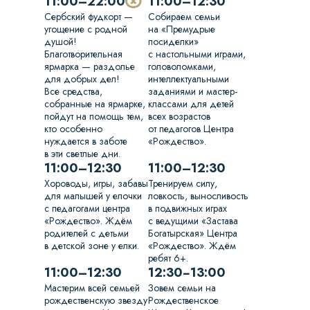
11:00–22:00
11:00–12:30
Сербский фудкорт —
Собираем семьи
угощение с родной
на «Премудрые
душой!
посиделки»
Благотворительная
с настольными играми,
ярмарка — раздолье
головоломками,
для добрых дел!
интеллектуальными
Все средства,
заданиями и мастер-
собранные на ярмарке,
классами для детей
пойдут на помощь тем,
всех возрастов
кто особенно
от педагогов Центра
нуждается в заботе
«Рождество».
в эти светлые дни.
11:00–12:30
11:00–12:30
Хороводы, игры, забавы
Тренируем силу,
для малышей у елочки
ловкость, выносливость
с педагогами центра
в подвижных играх
«Рождество». Ждём
с ведущими «Застава
родителей с детьми
Богатырская» Центра
в детской зоне у елки.
«Рождество». Ждём
ребят 6+.
11:00–12:30
12:30−13:00
Мастерим всей семьей
Зовем семьи на
рождественскую звезду
Рождественское