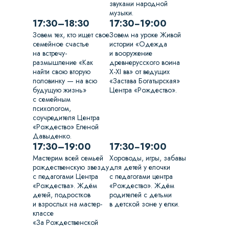
звуками народной
музыки.
17:30–18:30
17:30−19:00
Зовем тех, кто ищет свое
Зовем на уроке Живой
семейное счастье
истории «Одежда
на встречу-
и вооружение
размышление «Как
древнерусского воина
найти свою вторую
Х-ХI вв» от ведущих
половинку — на всю
«Застава Богатырская»
будущую жизнь»
Центра «Рождество».
с семейным
психологом,
соучредителя Центра
«Рождество» Еленой
Давыденко.
17:30–19:00
17:30−19:00
Мастерим всей семьей
Хороводы, игры, забавы
рождественскую звезду
для детей у елочки
с педагогами Центра
с педагогами центра
«Рождества». Ждём
«Рождество». Ждём
детей, подростков
родителей с детьми
и взрослых на мастер-
в детской зоне у елки.
классе
«За Рождественской