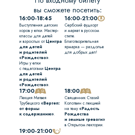
По входному билету
вы сможете посетить:
16:00-18:45
16:00-21:00
Выступления детских
Сербский фудкорт
хоров у елки. Мастер-
и маркет в русском
классы для детей
стиле.
и взрослых от
Центра
Благотворительная
для детей
ярмарка — раздолье
и родителей
для добрых дел!
«Рождество»
.
Игры у елки
с педагогами
Центра
для детей
и родителей
«Рождество»
.
17:00
18:00
Лекция Матвея
Священник Стахий
Трубецкого
«Вертеп:
Колотвин с лекцией
от формы
на тему
«Радость
к содержанию»
.
Рождества
и земные тревоги»
в Открытом лектории.
19:00-21:00