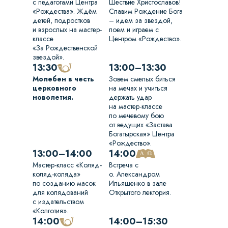
с педагогами Центра
Шествие Христославов!
«Рождества». Ждём
Славим Рождение Бога
детей, подростков
– идем за звездой,
и взрослых на мастер-
поем и играем с
классе
Центром «Рождество».
«За Рождественской
звездой».
13:30
13:00–13:30
Молебен в честь
Зовем смелых биться
церковного
на мечах и учиться
новолетия.
держать удар
на мастер-классе
по мечевому бою
от ведущих «Застава
Богатырская» Центра
«Рождество».
13:00–14:00
14:00
Мастер-класс «Коляд-
Встреча с
коляд-коляда»
о. Александром
по созданию масок
Ильяшенко в зале
для колядований
Открытого лектория.
с издательством
«Колготия».
14:00
14:00–15:30